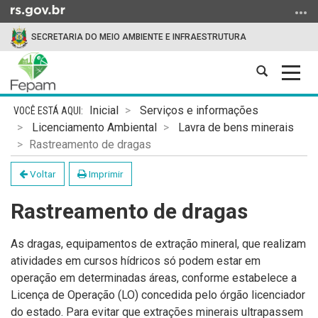
Ir
para
SECRETARIA DO MEIO AMBIENTE E INFRAESTRUTURA
o
conteúdo
Abrir
Alter
Ir
a
a
para
Início
busca
nave
o
Inicial
Serviços e informações
do
menu
Licenciamento Ambiental
Lavra de bens minerais
conteúdo
Ir
Rastreamento de dragas
para
Voltar
Imprimir
a
busca
Rastreamento de dragas
As dragas, equipamentos de extração mineral, que realizam
atividades em cursos hídricos só podem estar em
operação em determinadas áreas, conforme estabelece a
Licença de Operação (LO) concedida pelo órgão licenciador
do estado.
Para evitar que extrações minerais ultrapassem