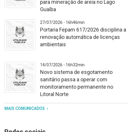
para mineração de areia no Lago
Guaíba
Fundo
27/07/2026 - 16h46min
branco
Portaria Fepam 617/2026 disciplina a
texturizado.
renovação automática de licenças
No
ambientais
centro,
o
brasão
Fundo
14/07/2026 - 16h32min
do
branco
Novo sistema de esgotamento
Rio
texturizado.
sanitário passa a operar com
Grande
No
monitoramento permanente no
do
centro,
Litoral Norte
Sul,
o
com
brasão
Fundo
MAIS COMUNICADOS
os
do
branco
dizeres
Rio
texturizado.
"utilidade
Grande
No
Redes sociais
pública"
do
centro,