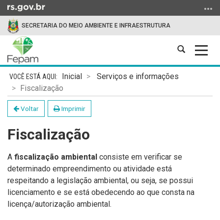
Ir
para
SECRETARIA DO MEIO AMBIENTE E INFRAESTRUTURA
o
conteúdo
Abrir
Alter
Ir
a
a
para
Início
busca
nave
o
Inicial
Serviços e informações
do
menu
Fiscalização
conteúdo
Ir
Voltar
Imprimir
para
a
Fiscalização
busca
A
fiscalização ambiental
consiste em verificar se
determinado empreendimento ou atividade está
respeitando a legislação ambiental, ou seja, se possui
licenciamento e se está obedecendo ao que consta na
licença/autorização ambiental.