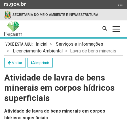
Ir
para
SECRETARIA DO MEIO AMBIENTE E INFRAESTRUTURA
o
conteúdo
Abrir
Alter
Ir
a
a
para
Início
busca
nave
o
Inicial
Serviços e informações
do
menu
Licenciamento Ambiental
Lavra de bens minerais
conteúdo
Ir
Voltar
Imprimir
para
a
Atividade de lavra de bens
busca
minerais em corpos hídricos
superficiais
Atividade de lavra de bens minerais em corpos
hídricos superficiais