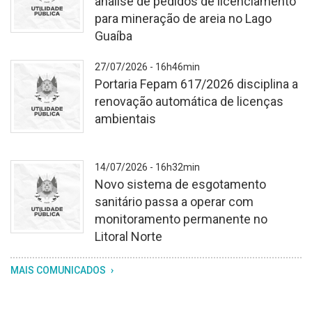
análise de pedidos de licenciamento
para mineração de areia no Lago
Guaíba
Fundo
27/07/2026 - 16h46min
branco
Portaria Fepam 617/2026 disciplina a
texturizado.
renovação automática de licenças
No
ambientais
centro,
o
brasão
Fundo
14/07/2026 - 16h32min
do
branco
Novo sistema de esgotamento
Rio
texturizado.
sanitário passa a operar com
Grande
No
monitoramento permanente no
do
centro,
Litoral Norte
Sul,
o
com
brasão
Fundo
MAIS COMUNICADOS
os
do
branco
dizeres
Rio
texturizado.
"utilidade
Grande
No