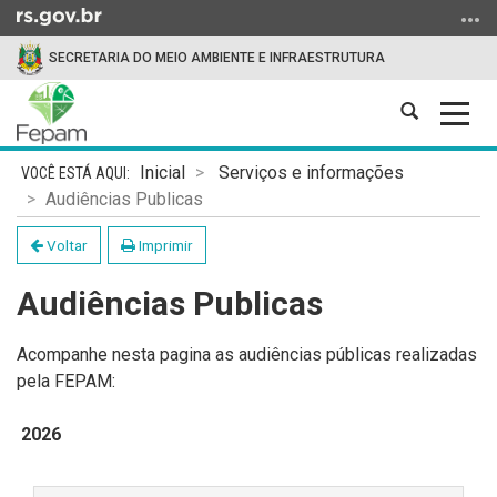
Ir
para
SECRETARIA DO MEIO AMBIENTE E INFRAESTRUTURA
o
conteúdo
Abrir
Alter
Ir
a
a
para
Início
busca
nave
o
Inicial
Serviços e informações
do
menu
Audiências Publicas
conteúdo
Ir
Voltar
Imprimir
para
a
Audiências Publicas
busca
Acompanhe nesta pagina as audiências públicas realizadas
pela FEPAM:
2026