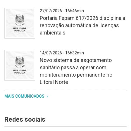
Fundo
27/07/2026 - 16h46min
branco
Portaria Fepam 617/2026 disciplina a
texturizado.
renovação automática de licenças
No
ambientais
centro,
o
brasão
Fundo
14/07/2026 - 16h32min
do
branco
Novo sistema de esgotamento
Rio
texturizado.
sanitário passa a operar com
Grande
No
monitoramento permanente no
do
centro,
Litoral Norte
Sul,
o
com
brasão
Fundo
MAIS COMUNICADOS
os
do
branco
dizeres
Rio
texturizado.
"utilidade
Grande
No
Redes sociais
pública"
do
centro,
logo
Sul,
o