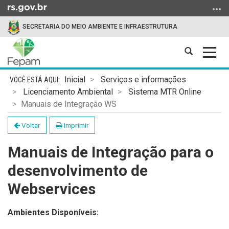
Ir
para
SECRETARIA DO MEIO AMBIENTE E INFRAESTRUTURA
o
conteúdo
Abrir
Alter
Ir
a
a
para
Início
busca
nave
o
Inicial
Serviços e informações
do
menu
Licenciamento Ambiental
Sistema MTR Online
conteúdo
Ir
Manuais de Integração WS
para
Voltar
Imprimir
a
busca
Manuais de Integração para o
desenvolvimento de
Webservices
Ambientes Disponíveis: