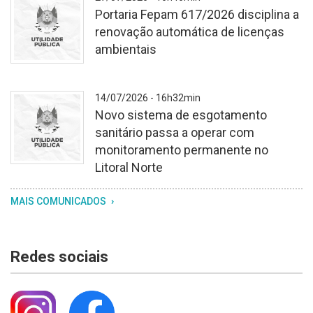
branco
Portaria Fepam 617/2026 disciplina a
texturizado.
renovação automática de licenças
No
ambientais
centro,
o
brasão
Fundo
14/07/2026 - 16h32min
do
branco
Novo sistema de esgotamento
Rio
texturizado.
sanitário passa a operar com
Grande
No
monitoramento permanente no
do
centro,
Litoral Norte
Sul,
o
com
brasão
Fundo
MAIS COMUNICADOS
os
do
branco
dizeres
Rio
texturizado.
"utilidade
Grande
No
Redes sociais
pública"
do
centro,
logo
Sul,
o
abaixo
com
brasão
os
do