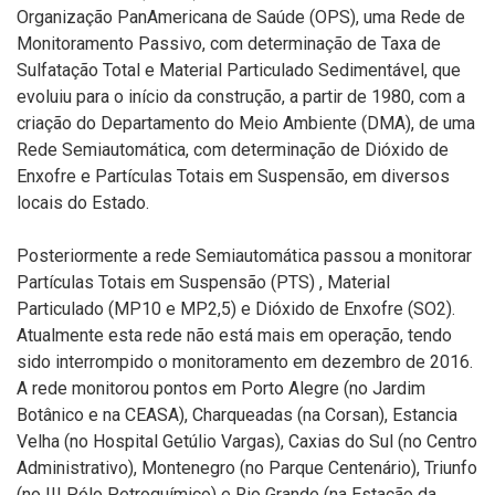
Organização PanAmericana de Saúde (OPS), uma Rede de
Monitoramento Passivo, com determinação de Taxa de
Sulfatação Total e Material Particulado Sedimentável, que
evoluiu para o início da construção, a partir de 1980, com a
criação do Departamento do Meio Ambiente (DMA), de uma
Rede Semiautomática, com determinação de Dióxido de
Enxofre e Partículas Totais em Suspensão, em diversos
locais do Estado.
Posteriormente a rede Semiautomática passou a monitorar
Partículas Totais em Suspensão (PTS) , Material
Particulado (MP10 e MP2,5) e Dióxido de Enxofre (SO2).
Atualmente esta rede não está mais em operação, tendo
sido interrompido o monitoramento em dezembro de 2016.
A rede monitorou pontos em Porto Alegre (no
Jardim
Botânico e na
CEASA), Charqueadas (na Corsan), Estancia
Velha (no Hospital Getúlio Vargas), Caxias do Sul (no Centro
Administrativo), Montenegro (no
Parque Centenário), Triunfo
(
no III Pólo
Petroquímico
)
e Rio Grande (na E
stação da