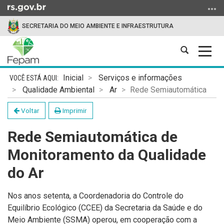
Ir
para
SECRETARIA DO MEIO AMBIENTE E INFRAESTRUTURA
o
conteúdo
Abrir
Alter
Ir
a
a
para
Início
busca
nave
o
Inicial
Serviços e informações
do
menu
Qualidade Ambiental
Ar
Rede Semiautomática
conteúdo
Ir
Voltar
Imprimir
para
a
Rede Semiautomática de
busca
Monitoramento da Qualidade
do Ar
Nos anos setenta, a Coordenadoria do Controle do
Equilíbrio Ecológico (CCEE) da Secretaria da Saúde e do
Meio Ambiente (SSMA) operou, em cooperação com a