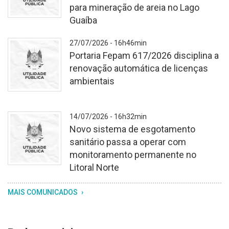
para mineração de areia no Lago
Guaíba
Fundo
27/07/2026 - 16h46min
branco
Portaria Fepam 617/2026 disciplina a
texturizado.
renovação automática de licenças
No
ambientais
centro,
o
brasão
Fundo
14/07/2026 - 16h32min
do
branco
Novo sistema de esgotamento
Rio
texturizado.
sanitário passa a operar com
Grande
No
monitoramento permanente no
do
centro,
Litoral Norte
Sul,
o
com
brasão
Fundo
MAIS COMUNICADOS
os
do
branco
dizeres
Rio
texturizado.
"utilidade
Grande
No