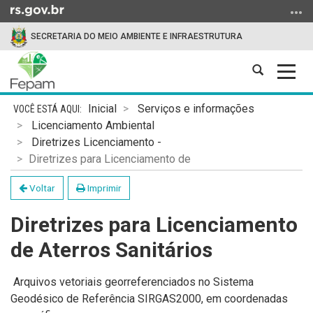
Ir
para
SECRETARIA DO MEIO AMBIENTE E INFRAESTRUTURA
o
conteúdo
Abrir
Alter
Ir
a
a
para
Início
busca
nave
o
Inicial
Serviços e informações
do
menu
Licenciamento Ambiental
conteúdo
Ir
Diretrizes Licenciamento -
para
Diretrizes para Licenciamento de
a
Voltar
Imprimir
busca
Diretrizes para Licenciamento
de Aterros Sanitários
Arquivos vetoriais georreferenciados no Sistema
Geodésico de Referência SIRGAS2000, em coordenadas