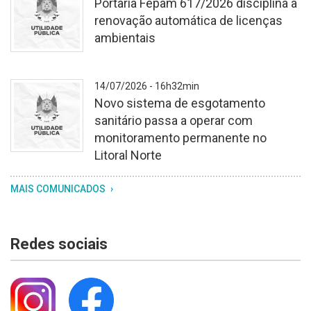
Portaria Fepam 617/2026 disciplina a
texturizado.
renovação automática de licenças
No
ambientais
centro,
o
brasão
Fundo
14/07/2026 - 16h32min
do
branco
Novo sistema de esgotamento
Rio
texturizado.
sanitário passa a operar com
Grande
No
monitoramento permanente no
do
centro,
Litoral Norte
Sul,
o
com
brasão
Fundo
MAIS COMUNICADOS
os
do
branco
dizeres
Rio
texturizado.
"utilidade
Grande
No
Redes sociais
pública"
do
centro,
logo
Sul,
o
abaixo
com
brasão
os
do
dizeres
Rio