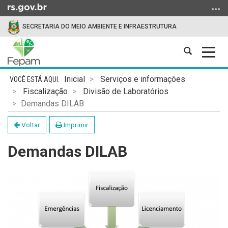
Ir
para
SECRETARIA DO MEIO AMBIENTE E INFRAESTRUTURA
o
conteúdo
Abrir
Alter
Ir
a
a
para
Início
busca
nave
o
Inicial
Serviços e informações
do
menu
Fiscalização
Divisão de Laboratórios
conteúdo
Ir
Demandas DILAB
para
Voltar
Imprimir
a
busca
Demandas DILAB