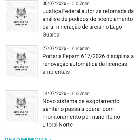
30/07/2026 - 15h52min
Justiça Federal autoriza retomada da
análise de pedidos de licenciamento
para mineração de areia no Lago
Guaíba
Fundo
27/07/2026 - 16h46min
branco
Portaria Fepam 617/2026 disciplina a
texturizado.
renovação automática de licenças
No
ambientais
centro,
o
brasão
Fundo
14/07/2026 - 16h32min
do
branco
Novo sistema de esgotamento
Rio
texturizado.
sanitário passa a operar com
Grande
No
monitoramento permanente no
do
centro,
Litoral Norte
Sul,
o
com
brasão
Fundo
MAIS COMUNICADOS